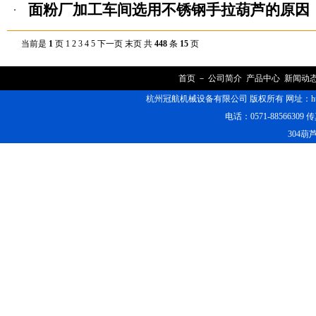
面粉厂加工车间选用不锈钢手拉葫芦的原因
当前是
1
页
1
2
3
4
5
下一页
末页
共
448
条
15
页
首页
－
公司简介
产品中心
新闻动
杭州冠航机械设备有限公司 版权所有 网址：https
电话：0571-88566309 传
304葫