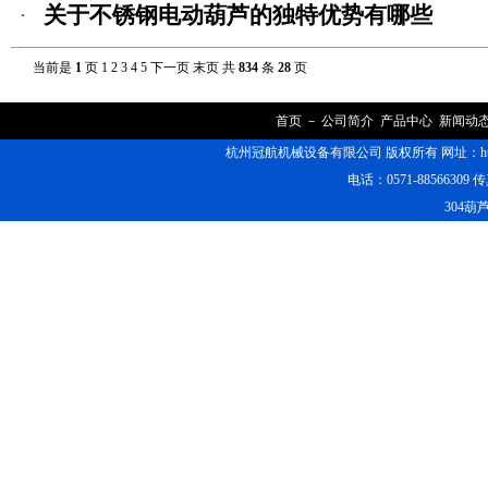
关于不锈钢电动葫芦的独特优势有哪些
当前是
1
页
1
2
3
4
5
下一页
末页
共
834
条
28
页
首页
－
公司简介
产品中心
新闻动
杭州冠航机械设备有限公司 版权所有 网址：https
电话：0571-88566309 传
304葫