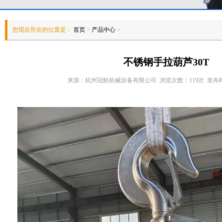
您现在所在的位置是：
首页
>
产品中心
>
不锈钢手拉葫芦30T
来源：杭州冠航机械设备有限公司 浏览次数：119次 发布时间：2