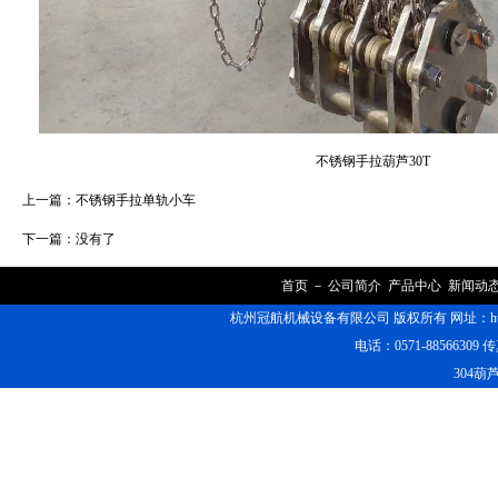
不锈钢手拉葫芦30T
上一篇：
不锈钢手拉单轨小车
下一篇：没有了
首页
－
公司简介
产品中心
新闻动
杭州冠航机械设备有限公司 版权所有 网址：https
电话：0571-88566309 传
304葫