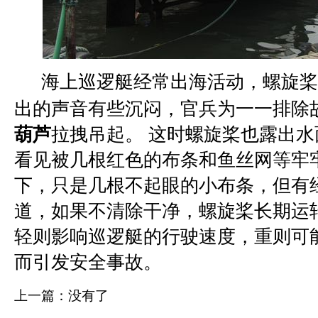
海上巡逻艇经常出海活动，螺旋
出的声音有些沉闷，官兵为一一排除
葫芦
拉拽吊起。 这时螺旋桨也露出
看见被几根红色的布条和鱼丝网等牢
下，只是几根不起眼的小布条，但有
道，如果不清除干净，螺旋桨长期运
轻则影响巡逻艇的行驶速度，重则可
而引发安全事故。
上一篇：没有了