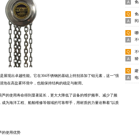
食
食
民
哪
不
不
猪
建
更是展现出卓越性能。它在304不锈钢的基础上特别添加了钼元素，这一“强
电
期浸泡在高盐雾环境中，也能保持结构的稳定与耐用。
葫芦的使用寿命得到显著延长，更大大降低了设备的维护频率。减少了频
，成为海洋工程、船舶维修等领域的可靠帮手，用材质的力量诠释着“以质
芦的使用优势