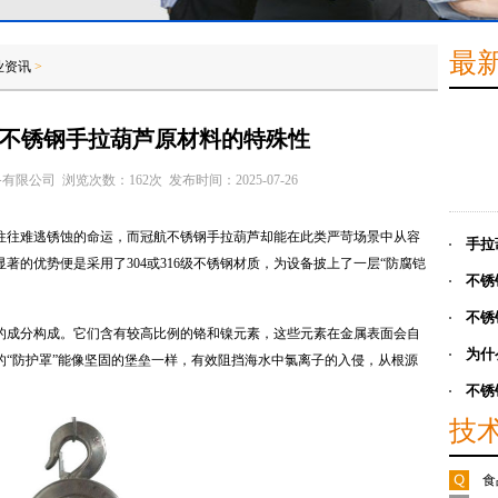
最
业资讯
>
不锈钢手拉葫芦原材料的特殊性
公司 浏览次数：162次 发布时间：2025-07-26
往往难逃锈蚀的命运，而冠航不锈钢手拉葫芦却能在此类严苛场景中从容
手拉
著的优势便是采用了304或316级不锈钢材质，为设备披上了一层“防腐铠
不锈
不锈
的成分构成。它们含有较高比例的铬和镍元素，这些元素在金属表面会自
为什
的“防护罩”能像坚固的堡垒一样，有效阻挡海水中氯离子的入侵，从根源
不锈
技
食