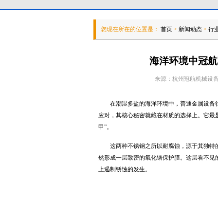
您现在所在的位置是：
首页
>
新闻动态
>
行
海洋环境中冠航
来源：杭州冠航机械设备有限
在潮湿多盐的海洋环境中，普通金属设备
应对，其核心秘密就藏在材质的选择上。它最显
甲”。
这两种不锈钢之所以耐腐蚀，源于其独特
然形成一层致密的氧化铬保护膜。这层看不见
上遏制锈蚀的发生。